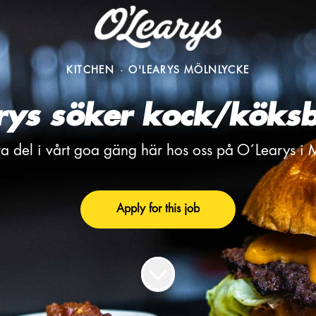
KITCHEN
·
O'LEARYS MÖLNLYCKE
rys söker kock/köksb
ra del i vårt goa gäng här hos oss på O´Learys i
Apply for this job