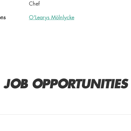
Chef
ons
O'Learys Mölnlycke
JOB OPPORTUNITIES