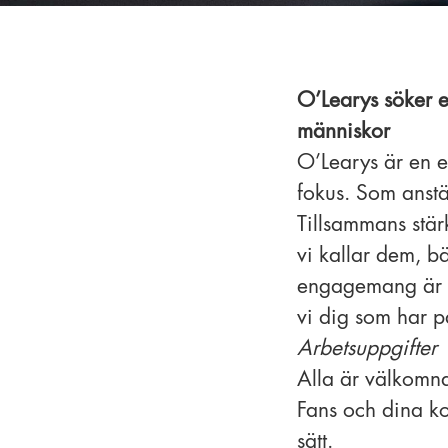
O’Learys söker e
människor
O’Learys är en e
fokus. Som anstä
Tillsammans stärk
vi kallar dem, bä
engagemang är d
vi dig som har p
Arbetsuppgifter
Alla är välkomna
Fans och dina ko
sätt.