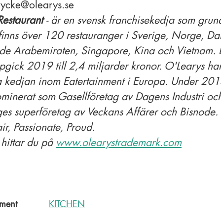
ycke@olearys.se
Restaurant
- är en svensk franchisekedja som gru
finns över 120 restauranger i Sverige, Norge, Da
de Arabemiraten, Singapore, Kina och Vietnam. 
gick 2019 till 2,4 miljarder kronor. O'Learys ha
sta kedjan inom Eatertainment i Europa. Under 2
ominerat som Gasellföretag av Dagens Industri o
ges superföretag av Veckans Affärer och Bisnode.
ir, Passionate, Proud.
hittar du på
www.olearystrademark.com
ment
KITCHEN