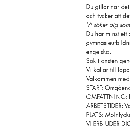
Du gillar när de
och tycker att det
Vi söker dig som
Du har minst ett 
gymnasieutbildni
engelska.
Sök tjänsten gen
Vi kallar till l
Välkommen med 
START: Omgåen
OMFATTNING: He
ARBETSTIDER: V
PLATS: Mölnlyck
VI ERBJUDER DIG: