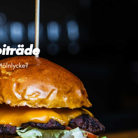
iträde
 Mölnlycke?