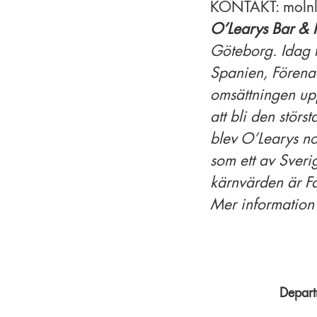
KONTAKT: molnl
O’Learys Bar & 
Göteborg. Idag 
Spanien, Förena
omsättningen upp
att bli den stör
blev O’Learys n
som ett av Sveri
kärnvärden är Fa
Mer information 
Depart