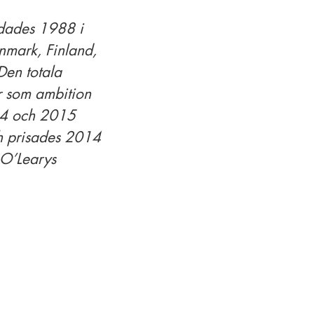
ndades 1988 i
nmark, Finland,
Den totala
r som ambition
014 och 2015
ch prisades 2014
 O’Learys