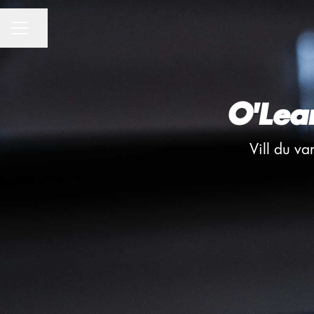
CAREER MENU
Share page
O'Lea
Vill du va