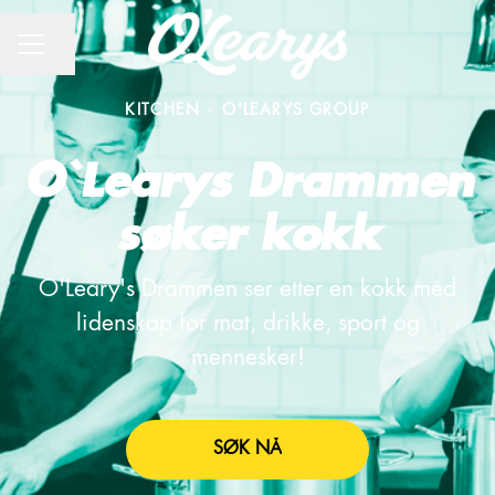
CAREER MENU
Share page
KITCHEN
·
O'LEARYS GROUP
O`Learys Drammen
søker kokk
O'Leary's Drammen ser etter en kokk med
lidenskap for mat, drikke, sport og
mennesker!
SØK NÅ