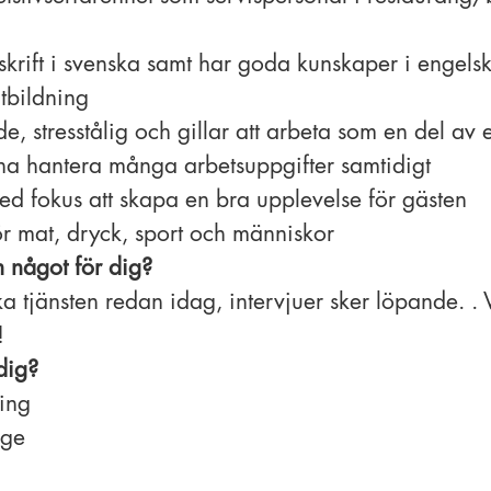
 skrift i svenska samt har goda kunskaper i engel
tbildning
, stresstålig och gillar att arbeta som en del av 
na hantera många arbetsuppgifter samtidigt
d fokus att skapa en bra upplevelse för gästen
r mat, dryck, sport och människor
m nå
got för dig?
ka tjänsten redan idag, intervjuer sker löpande. .
!
dig?
ling
ege