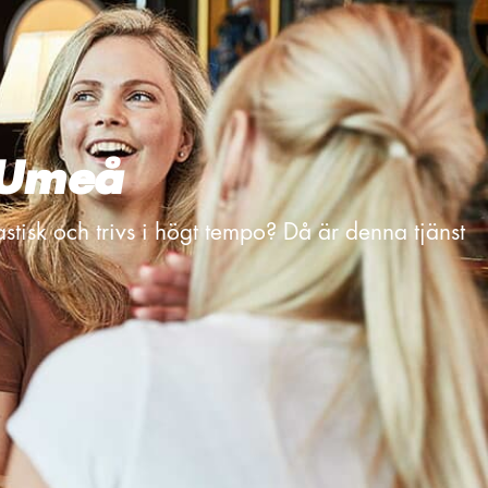
 Umeå
astisk och trivs i högt tempo? Då är denna tjänst