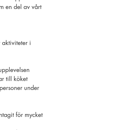
om en del av vårt
aktiviteter i
supplevelsen
r till köket
r personer under
tagit för mycket