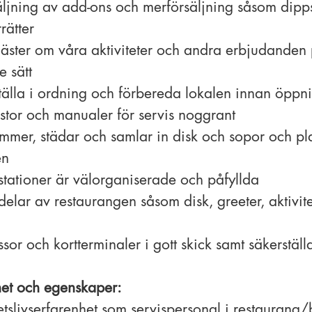
äljning av add-ons och merförsäljning såsom dippså
rätter
äster om våra aktiviteter och andra erbjudanden p
 sätt
ställa i ordning och förbereda lokalen innan öpp
listor och manualer för servis noggrant
mmer, städar och samlar in disk och sopor och pla
en
cestationer är välorganiserade och påfyllda
delar av restaurangen såsom disk, greeter, aktivit
or och kortterminaler i gott skick samt säkerställa
et och egenskaper:
betslivserfarenhet som servispersonal i restaurang