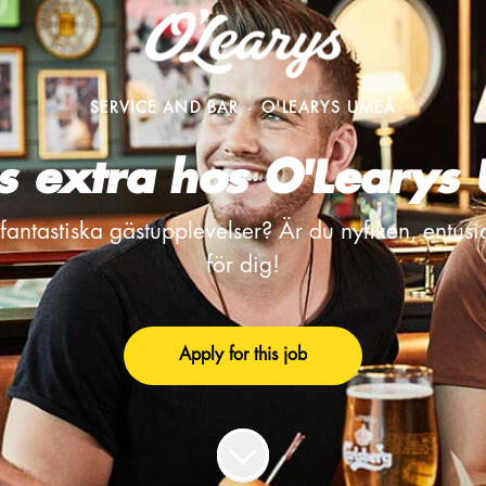
SERVICE AND BAR
·
O'LEARYS UMEÅ
is extra hos O'Learys
 fantastiska gästupplevelser? Är du nyfiken, entusi
för dig!
Apply for this job