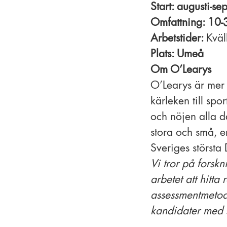
Start: augusti-s
Omfattning: 10
Arbetstider:
Kväl
Plats: Umeå
Om O’Learys
O’Learys är mer 
kärleken till spo
och nöjen alla d
stora och små, 
Sveriges största 
Vi tror på forsk
arbetet att hitta
assessmentmetode
kandidater med st