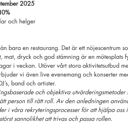
eptember 2025
-30%
lar och helger
än bara en restaurang. Det är ett nöjescentrum s
rt, mat, dryck och god stämning är en mötesplats fy
agar i veckan. Utöver vårt stora aktivitetsutbud me
erbjuder vi även live evenemang och konserter m
DJ’s, band och artister.
ningsbaserade och objektiva utvärderingsmetoder 
 rätt person till rätt roll. Av den anledningen anvä
r i våra rekryteringsprocesser för att hjälpa oss i
örst sannolikhet att trivas och passa rollen.