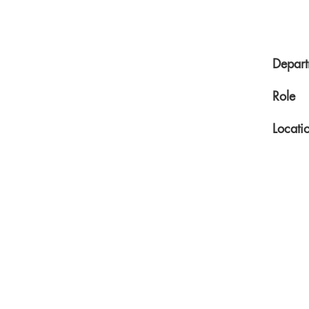
Depart
Role
Locati