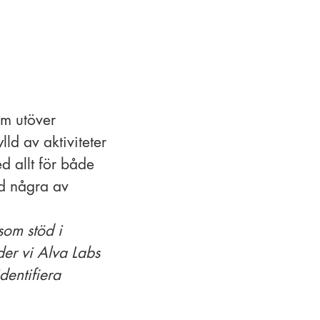
om utöver
lld av aktiviteter
d allt för både
ed några av
som stöd i
nder vi Alva Labs
dentifiera