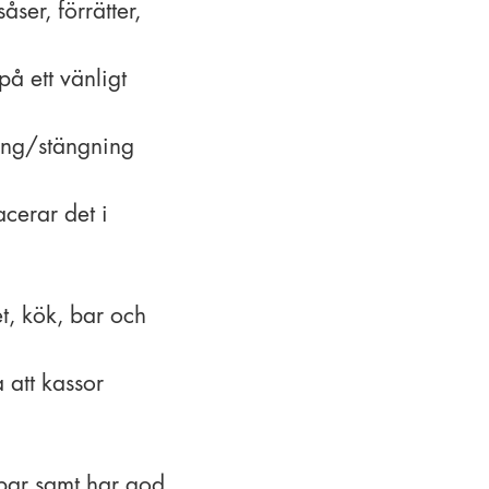
ser, förrätter,
å ett vänligt
ning/stängning
cerar det i
et, kök, bar och
 att kassor
/bar samt har god