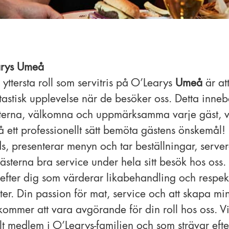
arys Umeå
 yttersta roll som servitris på O’Learys
Umeå
är att
tastisk upplevelse när de besöker oss. Detta inneb
ästerna, välkomna och uppmärksamma varje gäst, 
 ett professionellt sätt bemöta gästens önskemål!
rds, presenterar menyn och tar beställningar, serve
ästerna bra service under hela sitt besök hos oss.
ar efter dig som värderar likabehandling och resp
ter. Din passion för mat, service och att skapa m
kommer att vara avgörande för din roll hos oss. V
t medlem i O’Learys-familjen och som strävar efter