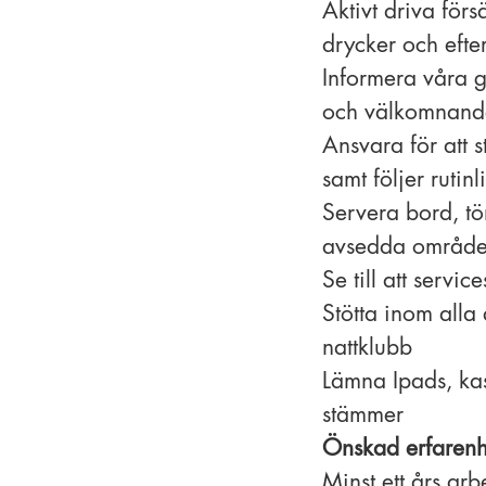
Aktivt driva förs
drycker och efter
Informera våra g
och välkomnande
Ansvara för att 
samt följer rutin
Servera bord, tö
avsedda områd
Se till att servi
Stötta inom alla 
nattklubb
Lämna Ipads, kass
stämmer
Önskad erfarenh
Minst ett års ar