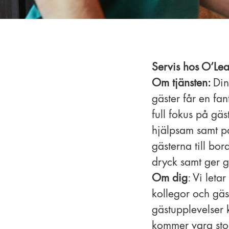
Servis hos O’Le
Om tjänsten:
Din
gäster får en fan
full fokus på g
hjälpsam samt på
gästerna till bo
dryck samt ger g
Om dig
: Vi let
kollegor och gäs
gästupplevelser 
kommer vara stol