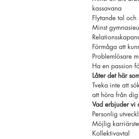
kassavana
Flytande tal och
Minst gymnasieu
Relationsskapande
Förmåga att kun
Problemlösare me
Ha en passion fö
Låter det här so
Tveka inte att sö
att höra från dig
Vad erbjuder vi 
Personlig utveck
Möjlig karriärst
Kollektivavtal