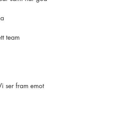
ska
ett team
 Vi ser fram emot