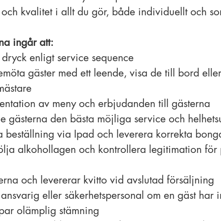
ch kvalitet i allt du gör, både individuellt och s
na ingår att:
 dryck enligt service sequence
ta gäster med ett leende, visa de till bord eller 
mästare
entation av meny och erbjudanden till gästerna
ge gästerna den bästa möjliga service och helhet
a beställning via Ipad och leverera korrekta bonga
följa alkohollagen och kontrollera legitimation fö
erna och levererar kvitto vid avslutad försäljning
svarig eller säkerhetspersonal om en gäst har in
apar olämplig stämning