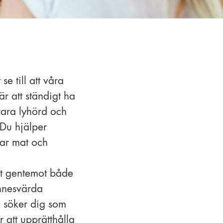
 se till att våra
är att ständigt ha
vara lyhörd och
 Du hjälper
rar mat och
ekt gentemot både
innesvärda
i söker dig som
 att upprätthålla