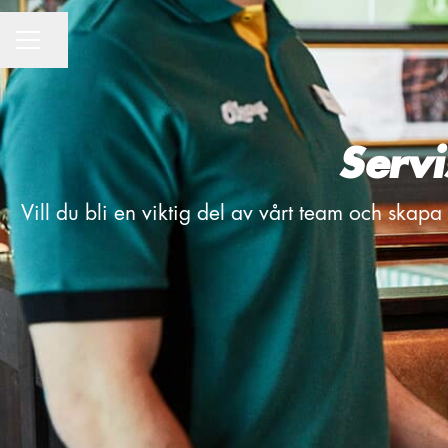
CAREER MENU
Share page
Serv
Vill du bli en viktig del av vårt team och skapa