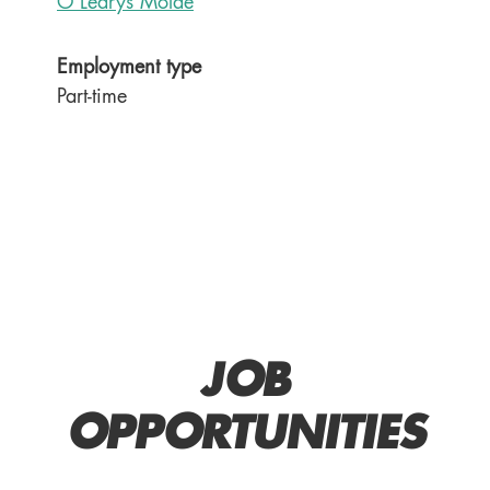
O'Learys Molde
Employment type
Part-time
JOB
OPPORTUNITIES