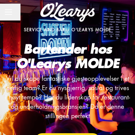
CAREER MENU
Share page
SERVICE AND BAR
·
O'LEARYS MOLDE
Bartender hos
O'Learys MOLDE
Vil du skape fantastiske gjesteopplevelser i et
herlig team? Er du nysgjerrig, sosial og trives
i høyt tempo? Har du lidenskap for restaurant-
og underholdningsbransjen? Da er denne
stillingen perfekt