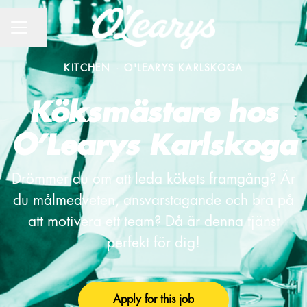
CAREER MENU
Share page
KITCHEN
·
O'LEARYS KARLSKOGA
Köksmästare hos
O’Learys Karlskoga
Drömmer du om att leda kökets framgång? Är
du målmedveten, ansvarstagande och bra på
att motivera ett team? Då är denna tjänst
perfekt för dig!
Apply for this job