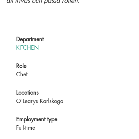
att trivas och passa rollen.
Department
KITCHEN
Role
Chef
Locations
O'Learys Karlskoga
Employment type
Full-time