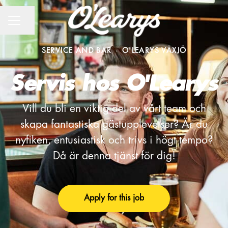
CAREER MENU
Share page
SERVICE AND BAR
·
O'LEARYS VÄXJÖ
Servis hos O'Learys
Vill du bli en viktig del av vårt team och
skapa fantastiska gästupplevelser? Är du
nyfiken, entusiastisk och trivs i högt tempo?
Då är denna tjänst för dig!
Apply for this job