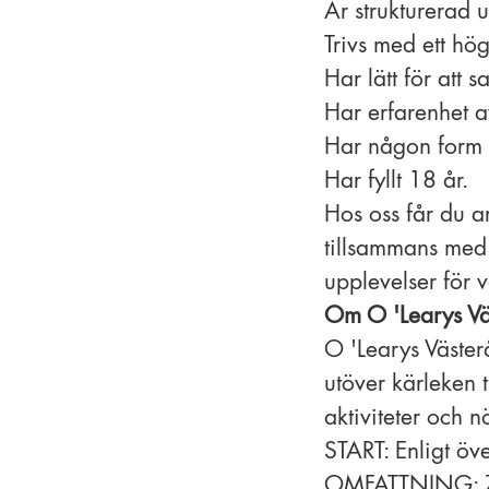
Är strukturerad ut
Trivs med ett hö
Har lätt för att
Har erfarenhet av
Har någon form a
Har fyllt 18 år.
Hos oss får du ar
tillsammans med 
upplevelser för v
Om O 'Learys Vä
O 'Learys Väster
utöver kärleken 
aktiviteter och n
START: Enligt ö
OMFATTNING: