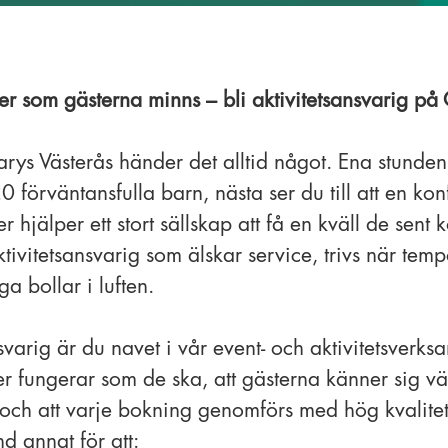
r som gästerna minns – bli aktivitetsansvarig på
rys Västerås händer det alltid något. Ena stunden h
förväntansfulla barn, nästa ser du till att en konf
r hjälper ett stort sällskap att få en kväll de se
tivitetsansvarig som älskar service, trivs när tem
ga bollar i luften.
varig är du navet i vår event- och aktivitetsverksam
ter fungerar som de ska, att gästerna känner sig vä
ch att varje bokning genomförs med hög kvalitet
d annat för att: