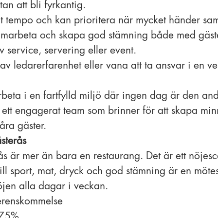
an att bli fyrkantig.
gt tempo och kan prioritera när mycket händer sam
 samarbeta och skapa god stämning både med gäste
 service, servering eller event.
v ledarerfarenhet eller vana att ta ansvar i en v
beta i en fartfylld miljö där ingen dag är den and
ett engagerat team som brinner för att skapa mi
åra gäster.
sterås
ås är mer än bara en restaurang. Det är ett nöjes
till sport, mat, dryck och god stämning är en möte
öjen alla dagar i veckan.
verenskommelse
 75%