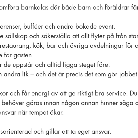
mföra barnkalas där både barn och föräldrar får 
erenser, bufféer och andra bokade event.
sällskap och säkerställa att allt flyter på från start
estaurang, kök, bar och övriga avdelningar för a
e för gästen.
 de uppstår och alltid ligga steget före.
 andra lik – och det är precis det som gör jobbet 
kor och får energi av att ge riktigt bra service. D
 behöver göras innan någon annan hinner säga d
 ansvar när tempot ökar.
sorienterad och gillar att ta eget ansvar.