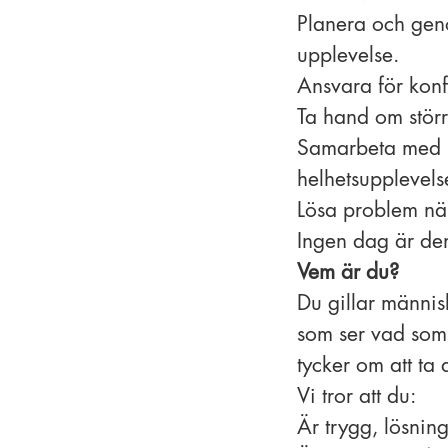
Planera och geno
upplevelse.
Ansvara för konf
Ta hand om större 
Samarbeta med r
helhetsupplevels
Lösa problem när
Ingen dag är den
Vem är du?
Du gillar männis
som ser vad som
tycker om att ta
Vi tror att du:
Är trygg, lösning