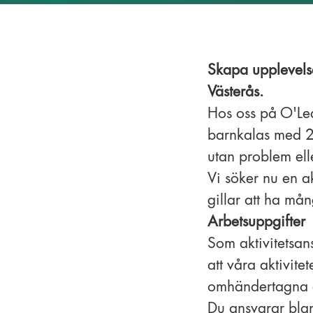
Skapa upplevelse
Västerås.
Hos oss på O'Lea
barnkalas med 20 
utan problem elle
Vi söker nu en ak
gillar att ha mån
Arbetsuppgifter
Som aktivitetsans
att våra aktivite
omhändertagna o
Du ansvarar blan