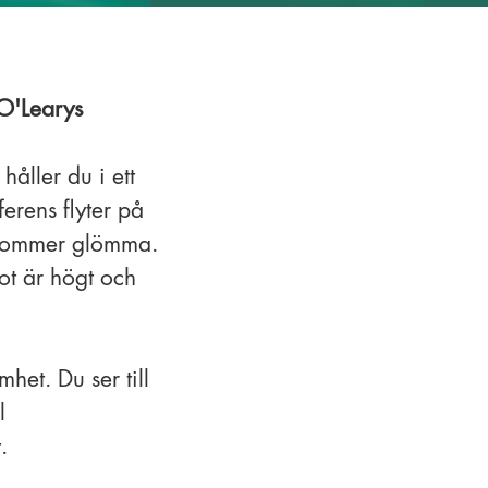
 O'Learys
åller du i ett
erens flyter på
nt kommer glömma.
pot är högt och
het. Du ser till
l
.