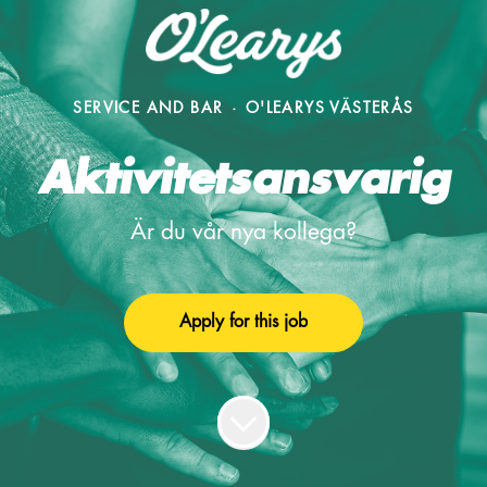
SERVICE AND BAR
·
O'LEARYS VÄSTERÅS
Aktivitetsansvarig
Är du vår nya kollega?
Apply for this job