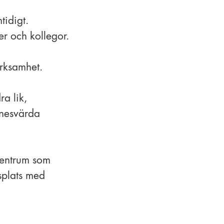
tidigt.
r och kollegor.
erksamhet.
ra lik,
nnesvärda
centrum som
splats med